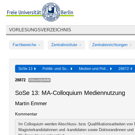
VORLESUNGSVERZEICHNIS
Fachbereiche
Zentralinstitute
Zentraleinrichtungen
SoSe 13
Politik- und So...
Medien und Poli...
28872
28872
COLLOQUIUM
SoSe 13: MA-Colloquium Mediennutzung
Martin Emmer
Kommentar
Im Colloquium werden Abschluss- bzw. Qualifikationsarbeiten von 
Magisterkandidatinnen und -kandidaten sowie Doktorandinnen und D