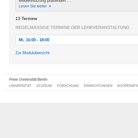
Mediennutzung präsentiert ...
Lesen Sie weiter
13 Termine
REGELMÄSSIGE TERMINE DER LEHRVERANSTALTUNG
Mi, 16:00 - 18:00
Mi, 10.04.2013 16:00 - 18:00
Zur Modulübersicht
Mi, 17.04.2013 16:00 - 18:00
Mi, 24.04.2013 16:00 - 18:00
Freie Universität Berlin
Mi, 08.05.2013 16:00 - 18:00
UNIVERSITÄT
STUDIUM
FORSCHUNG
EINRICHTUNGEN
KOOPERATI
Mi, 15.05.2013 16:00 - 18:00
Mi, 22.05.2013 16:00 - 18:00
Mi, 29.05.2013 16:00 - 18:00
Mi, 05.06.2013 16:00 - 18:00
Mi, 12.06.2013 16:00 - 18:00