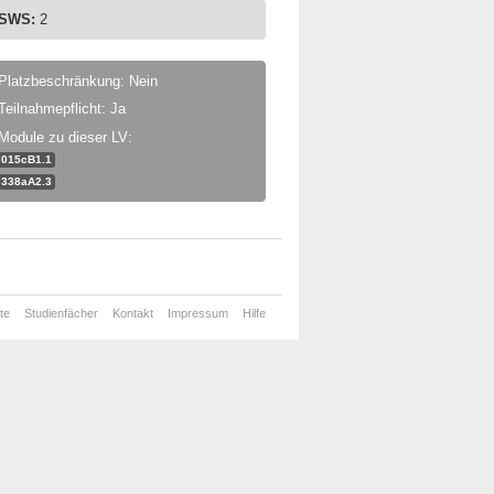
SWS:
2
Platzbeschränkung: Nein
Teilnahmepflicht: Ja
Module zu dieser LV:
015cB1.1
338aA2.3
te
Studienfächer
Kontakt
Impressum
Hilfe