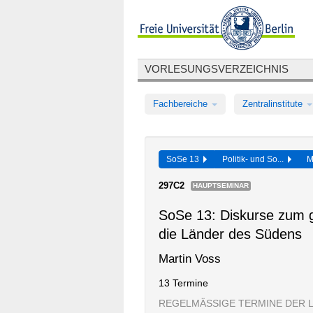
VORLESUNGSVERZEICHNIS
Fachbereiche
Zentralinstitute
SoSe 13
Politik- und So...
M
297C2
HAUPTSEMINAR
SoSe 13: Diskurse zum g
die Länder des Südens
Martin Voss
13 Termine
REGELMÄSSIGE TERMINE DER 