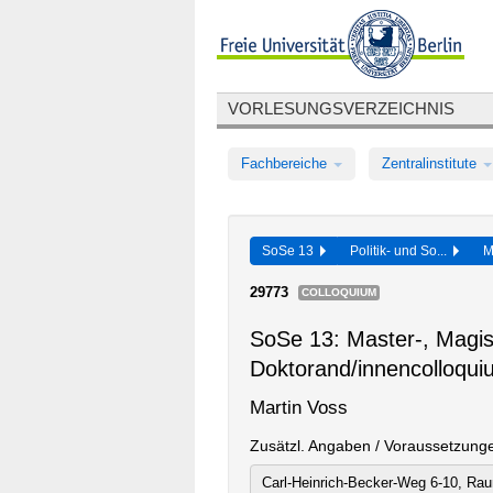
VORLESUNGSVERZEICHNIS
Fachbereiche
Zentralinstitute
SoSe 13
Politik- und So...
M
29773
COLLOQUIUM
SoSe 13: Master-, Magis
Doktorand/innencolloqui
Martin Voss
Zusätzl. Angaben / Voraussetzung
Carl-Heinrich-Becker-Weg 6-10, Ra