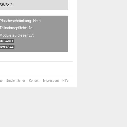
SWS:
2
Platzbeschränkung: Nein
Teilnahmepflicht: Ja
Module zu dieser LV:
338aA3.1
E09cA1.1
te
Studienfächer
Kontakt
Impressum
Hilfe