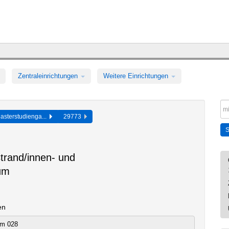
Zentraleinrichtungen
Weitere Einrichtungen
asterstudienga...
29773
trand/innen- und
um
en
um 028