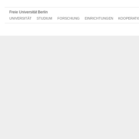
Aktuelle Themen zur Umweltforschung
495aA1.2
Regionale Studien zur Umweltforschung
495aA1.3
Freie Universität Berlin
Fernerkundung und Geomatik für Fortgeschrittene
495aA2.1
UNIVERSITÄT
STUDIUM
FORSCHUNG
EINRICHTUNGEN
KOOPERATI
Geostatistik
495aA2.2
Modellierung in der angewandten Umweltforschung
495aA2.3
Projekt I
495aA3.1
Projekt II
495aA3.2
Geographisches Arbeiten in der Berufspraxis
495aA4.1
Umweltressourcenmanagement in der Praxis
495aA4.2
Landschaftsarchäologie
495aA4.3
Masterkolloquium
495aE1.2