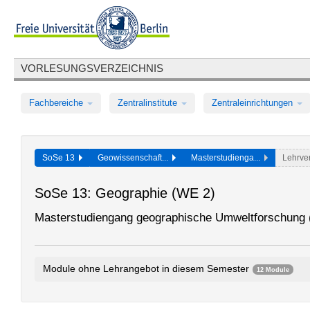
VORLESUNGSVERZEICHNIS
Fachbereiche
Zentralinstitute
Zentraleinrichtungen
SoSe 13
Geowissenschaft...
Masterstudienga...
Lehrve
SoSe 13: Geographie (WE 2)
Masterstudiengang geographische Umweltforschung 
Module ohne Lehrangebot in diesem Semester
12 Module
Mensch-Umwelt-Beziehungen
495aA1.1