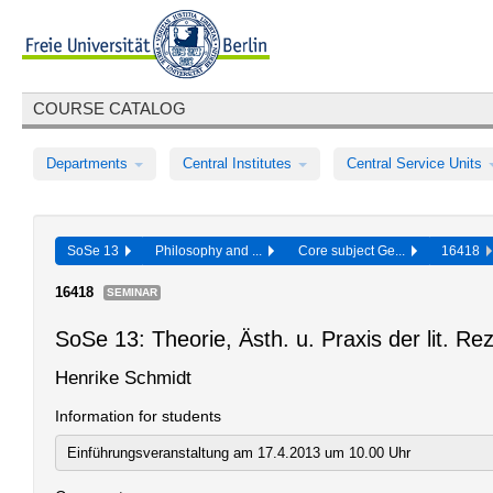
COURSE CATALOG
Departments
Central Institutes
Central Service Units
SoSe 13
Philosophy and ...
Core subject Ge...
16418
16418
SEMINAR
SoSe 13: Theorie, Ästh. u. Praxis der lit. Rez
Henrike Schmidt
Information for students
Einführungsveranstaltung am 17.4.2013 um 10.00 Uhr