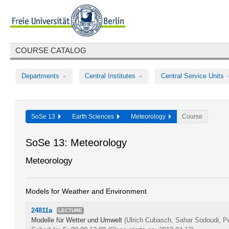
COURSE CATALOG
Departments
Central Institutes
Central Service Units
SoSe 13
Earth Sciences
Meteorology
Course
SoSe 13: Meteorology
Meteorology
Models for Weather and Environment
24811a
LECTURE
Modelle für Wetter und Umwelt
(Ulrich Cubasch, Sahar Sodoudi, Pet