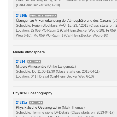
Heinr.Becker Weg 6-10), Mi 137 Seminarraum (Carl-Heinr.Becker
(Carl-Heinr.Becker Weg 6-10)
24816b
PRACTICE SEMINAR
Übungen zu V Fernerkundung der Atmosphäre und des Ozeans
(J
Schedule: Ferien-Blockkurs V+Ü, 15.-23.7.2013
(Class starts on: 
Location: Di 059 PC-Raum 1 (Carl-Heinr.Becker Weg 6-10), Fr 059
Weg 6-10), Mo 059 PC-Raum 1 (Carl-Heinr.Becker Weg 6-10)
Middle Atmosphere
24814
LECTURE
Mittlere Atmosphäre
(Ulrike Langematz)
Schedule: Do 11:00-12:30
(Class starts on: 2013-04-11)
Location: 041 Hörsaal (Carl-Heinr.Becker Weg 6-10)
Physical Oceanography
24815a
LECTURE
Physikalische Ozeanographie
(Maik Thomas)
Schedule: Termine siehe LV-Details
(Class starts on: 2013-04-17)