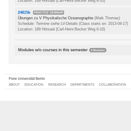
Location: 189 Hörsaal (Carl-Heinr.Becker Weg 6-10)
24815b
PRACTICE SEMINAR
Übungen zu V Physikalische Ozeanographie
(Maik Thomas)
Schedule: Termine siehe LV-Details
(Class starts on: 2013-04-17)
Location: 189 Hörsaal (Carl-Heinr.Becker Weg 6-10)
Modules w/o courses in this semester
4 Modules
Climate Variability and Models
339aA1.1
Theoretical Meteorology I
339aA2.1
Diagnosis for Weather and Climate
339aA3.1
Freie Universität Berlin
Satellite Meteorology
339aA4.1
ABOUT
EDUCATION
RESEARCH
DEPARTMENTS
COLLABORATION