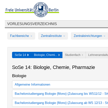
VORLESUNGSVERZEICHNIS
Fachbereiche
Zentralinstitute
Zentraleinrichtungen
SoSe 14
Biologie, Chemi...
Studienfach
Lehrveranstalt
SoSe 14: Biologie, Chemie, Pharmazie
Biologie
Allgemeine Informationen
Haberlandt-Vorlesung:
Prof. Dr. Ian Baldwin "How a native plant s
Bachelorstudiengang Biologie (Mono) (Zulassung bis WS11/12 - S
sophisticated use of chemistry" Do., 24.04.14, 17:00 - ...
Affiner Bereich für den Monobachelor Biologie (2006)
Lesen Sie weiter
Bachelorstudiengang Biologie (Mono) (Zulassung ab WS 12/13 - S
Kernfach 120 LP