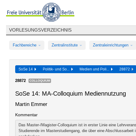
VORLESUNGSVERZEICHNIS
Fachbereiche
Zentralinstitute
Zentraleinrichtungen
SoSe 14
Politik- und So...
Medien und Poli...
28872
28872
COLLOQUIUM
SoSe 14: MA-Colloquium Mediennutzung
Martin Emmer
Kommentar
Das Master-/Magister-Colloquium ist in erster Linie eine Lehrverans
Studierende im Masterstudiengang, die über eine Abschlussarbeit