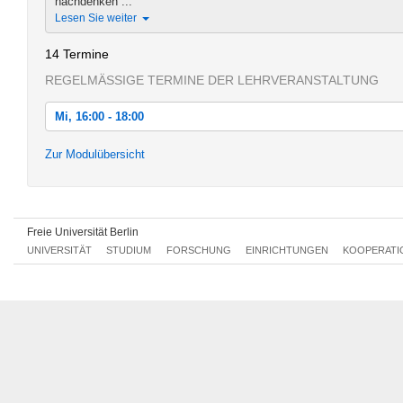
nachdenken ...
Lesen Sie weiter
14 Termine
REGELMÄSSIGE TERMINE DER LEHRVERANSTALTUNG
Mi, 16:00 - 18:00
Mi, 16.04.2014 16:00 - 18:00
Zur Modulübersicht
Mi, 23.04.2014 16:00 - 18:00
Mi, 30.04.2014 16:00 - 18:00
Freie Universität Berlin
Mi, 07.05.2014 16:00 - 18:00
UNIVERSITÄT
STUDIUM
FORSCHUNG
EINRICHTUNGEN
KOOPERATI
Mi, 14.05.2014 16:00 - 18:00
Mi, 21.05.2014 16:00 - 18:00
Mi, 28.05.2014 16:00 - 18:00
Mi, 04.06.2014 16:00 - 18:00
Mi, 11.06.2014 16:00 - 18:00