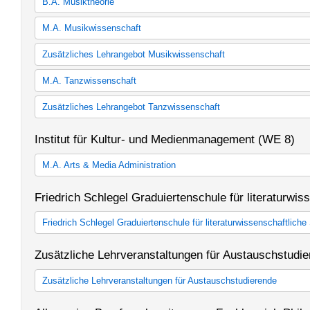
B.A. Musiktheorie
30 LP Musiktheorie (StO und PO gültig ab WS 06/07)
M.A. Musikwissenschaft
30 LP Musiktheorie (StO und PO gültig ab WS 11/12)
M.A. Musikwissenschaft
Zusätzliches Lehrangebot Musikwissenschaft
Zusätzliches Lehrangebot Musikwissenschaft
M.A. Tanzwissenschaft
M.A. Tanzwissenschaft
Zusätzliches Lehrangebot Tanzwissenschaft
Zusätzliches Lehrangebot Tanzwissenschaft
Institut für Kultur- und Medienmanagement (WE 8)
M.A. Arts & Media Administration
M.A. Arts and Media Administration
Friedrich Schlegel Graduiertenschule für literaturwis
Friedrich Schlegel Graduiertenschule für literaturwissenschaftliche
Friedrich Schlegel Graduiertenschule für literaturwissenschaftlich
Zusätzliche Lehrveranstaltungen für Austauschstudi
Graduate School of Literary Studies)
Zusätzliche Lehrveranstaltungen für Austauschstudierende
Zusätzliche Lehrveranstaltungen für Austauschstudierende