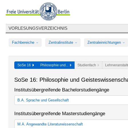
VORLESUNGSVERZEICHNIS
Fachbereiche
Zentralinstitute
Zentraleinrichtungen
SoSe 16
Philosophie und...
Studienfach
Lehrveranstal
SoSe 16: Philosophie und Geisteswissensch
Institutsübergreifende Bachelorstudiengänge
B.A. Sprache und Gesellschaft
Sprache und Gesellschaft
Institutsübergreifende Masterstudiengänge
Sprache und Gesellschaft
M.A. Angewandte Literaturwissenschaft