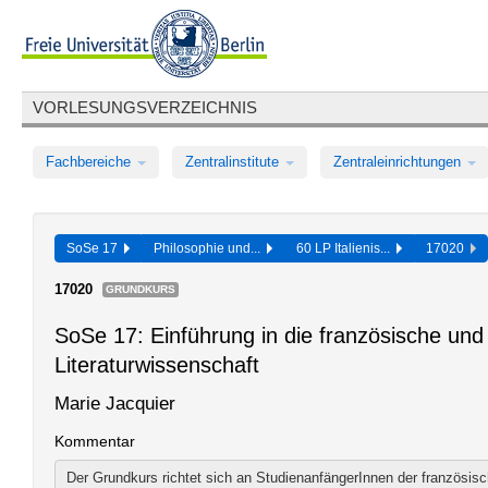
VORLESUNGSVERZEICHNIS
Fachbereiche
Zentralinstitute
Zentraleinrichtungen
SoSe 17
Philosophie und...
60 LP Italienis...
17020
17020
GRUNDKURS
SoSe 17: Einführung in die französische und 
Literaturwissenschaft
Marie Jacquier
Kommentar
Der Grundkurs richtet sich an StudienanfängerInnen der französisch