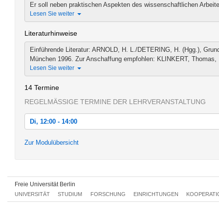
Er soll neben praktischen Aspekten des wissenschaftlichen Arbeiten
Lesen Sie weiter
Literaturhinweise
Einführende Literatur: ARNOLD, H. L./DETERING, H. (Hgg.), Grund
München 1996. Zur Anschaffung empfohlen: KLINKERT, Thomas, Ein
Lesen Sie weiter
14 Termine
REGELMÄSSIGE TERMINE DER LEHRVERANSTALTUNG
Di, 12:00 - 14:00
Di, 18.04.2017 12:00 - 14:00
Zur Modulübersicht
Di, 25.04.2017 12:00 - 14:00
Di, 02.05.2017 12:00 - 14:00
Freie Universität Berlin
Di, 09.05.2017 12:00 - 14:00
UNIVERSITÄT
STUDIUM
FORSCHUNG
EINRICHTUNGEN
KOOPERATI
Di, 16.05.2017 12:00 - 14:00
Di, 23.05.2017 12:00 - 14:00