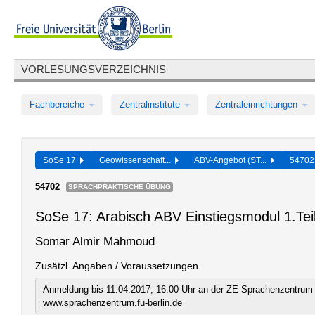
VORLESUNGSVERZEICHNIS
Fachbereiche
Zentralinstitute
Zentraleinrichtungen
SoSe 17
Geowissenschaft...
ABV-Angebot (ST...
5470
54702
SPRACHPRAKTISCHE ÜBUNG
SoSe 17: Arabisch ABV Einstiegsmodul 1.Teil
Somar Almir Mahmoud
Zusätzl. Angaben / Voraussetzungen
Anmeldung bis 11.04.2017, 16.00 Uhr an der ZE Sprachenzentrum 
www.sprachenzentrum.fu-berlin.de