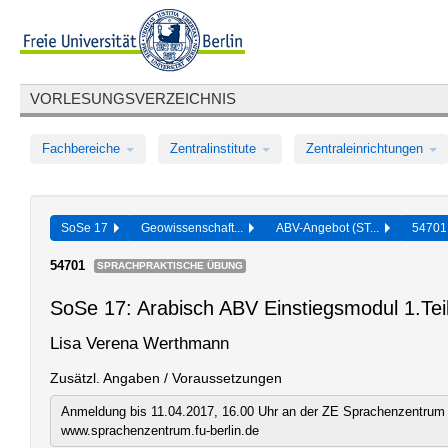
VORLESUNGSVERZEICHNIS
Fachbereiche
Zentralinstitute
Zentraleinrichtungen
SoSe 17
Geowissenschaft...
ABV-Angebot (ST...
5470
54701
SPRACHPRAKTISCHE ÜBUNG
SoSe 17: Arabisch ABV Einstiegsmodul 1.Teil
Lisa Verena Werthmann
Zusätzl. Angaben / Voraussetzungen
Anmeldung bis 11.04.2017, 16.00 Uhr an der ZE Sprachenzentrum 
www.sprachenzentrum.fu-berlin.de