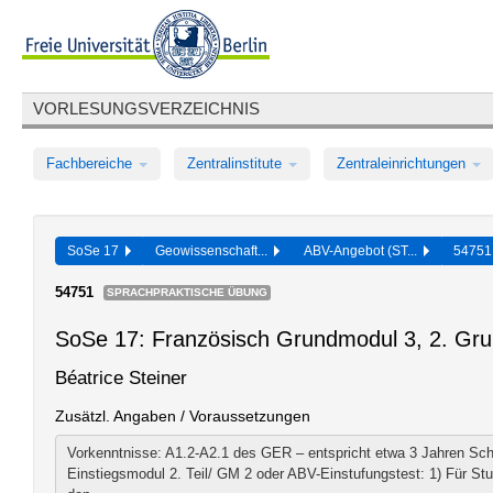
VORLESUNGSVERZEICHNIS
Fachbereiche
Zentralinstitute
Zentraleinrichtungen
SoSe 17
Geowissenschaft...
ABV-Angebot (ST...
5475
54751
SPRACHPRAKTISCHE ÜBUNG
SoSe 17: Französisch Grundmodul 3, 2. Gr
Béatrice Steiner
Zusätzl. Angaben / Voraussetzungen
Vorkenntnisse: A1.2-A2.1 des GER – entspricht etwa 3 Jahren Sch
Einstiegsmodul 2. Teil/ GM 2 oder ABV-Einstufungstest: 1) Für S