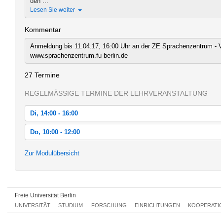
den ...
Lesen Sie weiter
Kommentar
Anmeldung bis 11.04.17, 16:00 Uhr an der ZE Sprachenzentrum - V
www.sprachenzentrum.fu-berlin.de
27 Termine
REGELMÄSSIGE TERMINE DER LEHRVERANSTALTUNG
Di, 14:00 - 16:00
Di, 18.04.2017 14:00 - 16:00
Do, 10:00 - 12:00
Di, 25.04.2017 14:00 - 16:00
Do, 20.04.2017 10:00 - 12:00
Zur Modulübersicht
Di, 02.05.2017 14:00 - 16:00
Do, 27.04.2017 10:00 - 12:00
Di, 09.05.2017 14:00 - 16:00
Do, 04.05.2017 10:00 - 12:00
Di, 16.05.2017 14:00 - 16:00
Freie Universität Berlin
Do, 11.05.2017 10:00 - 12:00
UNIVERSITÄT
STUDIUM
FORSCHUNG
EINRICHTUNGEN
KOOPERATI
Di, 23.05.2017 14:00 - 16:00
Do, 18.05.2017 10:00 - 12:00