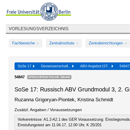
VORLESUNGSVERZEICHNIS
Fachbereiche
Zentralinstitute
Zentraleinrichtungen
SoSe 17
Geowissenschaft...
ABV-Angebot (ST...
5484
54847
SPRACHPRAKTISCHE ÜBUNG
SoSe 17: Russisch ABV Grundmodul 3, 2. G
Ruzanna Grigoryan-Piontek, Kristina Schmidt
Zusätzl. Angaben / Voraussetzungen
Vorkenntnisse: A1.2-A2.1 des GER Voraussetzung: Einstiegsmodul
Einstufungstest am 11.04.17, 12.00 Uhr, K 25/201