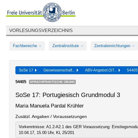
VORLESUNGSVERZEICHNIS
Fachbereiche
Zentralinstitute
Zentraleinrichtungen
SoSe 17
Geowissenschaft...
ABV-Angebot (ST...
5440
54405
SPRACHPRAKTISCHE ÜBUNG
SoSe 17: Portugiesisch Grundmodul 3
Maria Manuela Pardal Krühler
Zusätzl. Angaben / Voraussetzungen
Vorkenntnisse: A1.2-A2.1 des GER Voraussetzung: Einstiegsmodul
10.04.17, 15.00 Uhr, KL 25/201