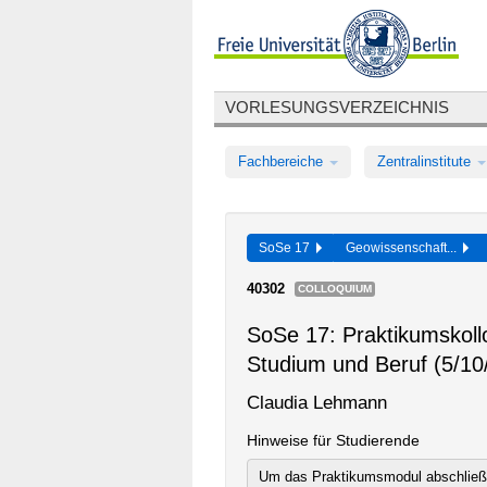
VORLESUNGSVERZEICHNIS
Fachbereiche
Zentralinstitute
SoSe 17
Geowissenschaft...
40302
COLLOQUIUM
SoSe 17: Praktikumskol
Studium und Beruf (5/10
Claudia Lehmann
Hinweise für Studierende
Um das Praktikumsmodul abschließe