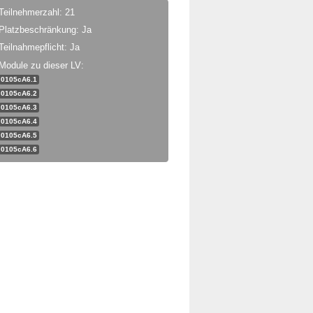
Teilnehmerzahl: 21
Platzbeschränkung: Ja
Teilnahmepflicht: Ja
Module zu dieser LV:
0105cA6.1
0105cA6.2
0105cA6.3
0105cA6.4
0105cA6.5
0105cA6.6