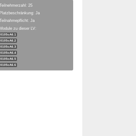
Teilnehmerzahl: 25
Platzbeschränkung: Ja
Teilnahmepflicht: Ja
Module zu dieser LV:
0105cA6.1
0105cA6.2
0105cA6.3
0105cA6.4
0105cA6.5
0105cA6.6