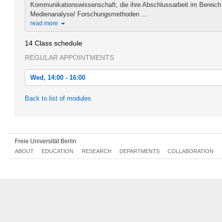
Kommunikationswissenschaft, die ihre Abschlussarbeit im Bereic
Medienanalyse/ Forschungsmethoden ...
read more
14 Class schedule
REGULAR APPOINTMENTS
Wed, 14:00 - 16:00
Wed, 2017-04-19 14:00 - 16:00
Back to list of modules
Wed, 2017-04-26 14:00 - 16:00
Wed, 2017-05-03 14:00 - 16:00
Freie Universität Berlin
Wed, 2017-05-10 14:00 - 16:00
ABOUT
EDUCATION
RESEARCH
DEPARTMENTS
COLLABORATION
Wed, 2017-05-17 14:00 - 16:00
Wed, 2017-05-24 14:00 - 16:00
Wed, 2017-05-31 14:00 - 16:00
Wed, 2017-06-07 14:00 - 16:00