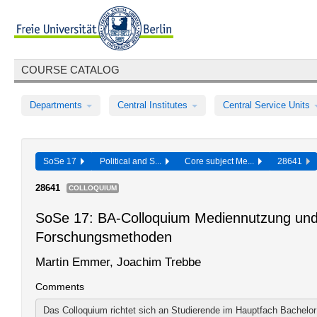
COURSE CATALOG
Departments
Central Institutes
Central Service Units
SoSe 17
Political and S...
Core subject Me...
28641
28641
COLLOQUIUM
SoSe 17: BA-Colloquium Mediennutzung und
Forschungsmethoden
Martin Emmer, Joachim Trebbe
Comments
Das Colloquium richtet sich an Studierende im Hauptfach Bachelor 