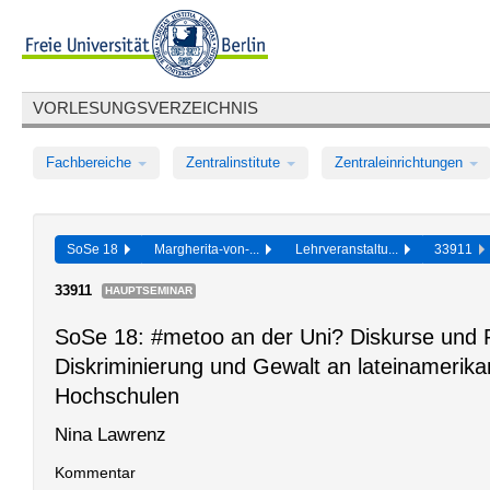
VORLESUNGSVERZEICHNIS
Fachbereiche
Zentralinstitute
Zentraleinrichtungen
SoSe 18
Margherita-von-...
Lehrveranstaltu...
33911
33911
HAUPTSEMINAR
SoSe 18: #metoo an der Uni? Diskurse und Pr
Diskriminierung und Gewalt an lateinamerik
Hochschulen
Nina Lawrenz
Kommentar