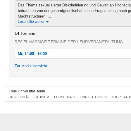
Das Thema sexualisierter Diskriminierung und Gewalt an Hochschul
betrachten von der gesamtgesellschaftlichen Fragestellung nach g
Machtstrukturen, ...
Lesen Sie weiter
14 Termine
REGELMÄSSIGE TERMINE DER LEHRVERANSTALTUNG
Mi, 14:00 - 16:00
Mi, 18.04.2018 14:00 - 16:00
Zur Modulübersicht
Mi, 25.04.2018 14:00 - 16:00
Mi, 02.05.2018 14:00 - 16:00
Freie Universität Berlin
Mi, 09.05.2018 14:00 - 16:00
UNIVERSITÄT
STUDIUM
FORSCHUNG
EINRICHTUNGEN
KOOPERATI
Mi, 16.05.2018 14:00 - 16:00
Mi, 23.05.2018 14:00 - 16:00
Mi, 30.05.2018 14:00 - 16:00
Mi, 06.06.2018 14:00 - 16:00