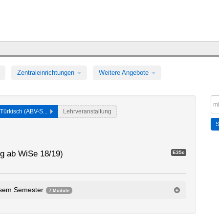
Zentraleinrichtungen
Weitere Angebote
Türkisch (ABV-S...
Lehrveranstaltung
g ab WiSe 18/19)
E35c
esem Semester
7 Module
5dA1.56