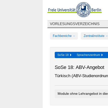
VORLESUNGSVERZEICHNIS
Fachbereiche
Zentralinstitute
SoSe 18
Sprachenzentrum
SoSe 18: ABV-Angebot
Türkisch (ABV-Studienordnun
Module ohne Lehrangebot in di
Türkisch ABV Einstiegsmodul
010