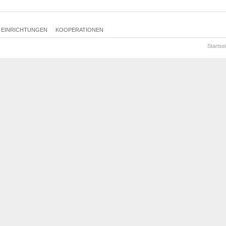
dA1.57
dA1.58
dA1.59
EINRICHTUNGEN
KOOPERATIONEN
dA1.60
dA1.84
Startsei
dA1.85