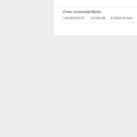
Türkisch ABV Grundmodul 2
0105
Türkisch ABV Grundmodul 3
0105
Freie Universität Berlin
Türkisch ABV Grundmodul 4
0105
UNIVERSITÄT
STUDIUM
FORSCHUNG
Türkisch ABV Grundmodul 5
0105
Türkisch ABV Grundmodul 3
0105
Türkisch ABV Grundmodul 5
0105