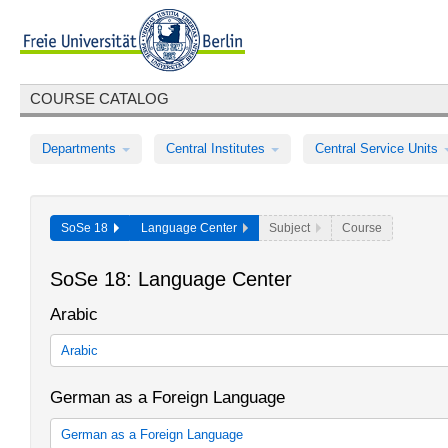
COURSE CATALOG
Departments
Central Institutes
Central Service Units
SoSe 18
Language Center
Subject
Course
SoSe 18: Language Center
Arabic
Arabic
The language acquisition Arabic for Students with the study focu
German as a Foreign Language
and Islamic Studies for the B.A. program of the Department Hist
Asia and the Near East
German as a Foreign Language
Arabisch im Rahmen der Allgemeinen Berufsvorbereitung in Bac