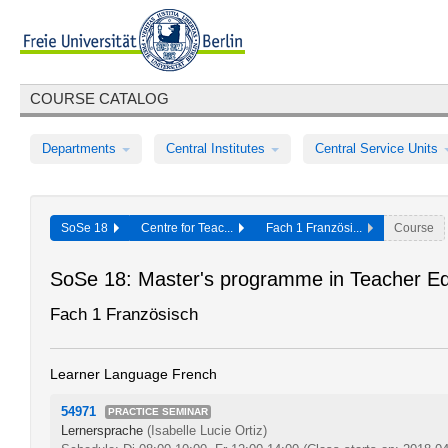
COURSE CATALOG
Departments
Central Institutes
Central Service Units
SoSe 18
Centre for Teac...
Fach 1 Französi...
Course
SoSe 18: Master's programme in Teacher Ed
Fach 1 Französisch
Learner Language French
54971
PRACTICE SEMINAR
Lernersprache
(Isabelle Lucie Ortiz)