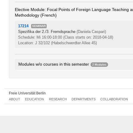
Elective Module: Focal Points of Foreign Language Teaching 
Methodology (French)
17214
SEMINAR
Spezifika der 2./3. Fremdsprache
(Daniela Caspari)
Schedule: Mi 16:00-18:00
(Class starts on: 2018-04-18)
Location: J 32/102 (Habelschwerdter Allee 45)
Modules w/o courses in this semester
2 Modules
Methodology of French Teaching - Selected Topics
0201bA1.1
Wahlmodul: Sprache im schulischen Kontext - Französisch
0201
Freie Universität Berlin
ABOUT
EDUCATION
RESEARCH
DEPARTMENTS
COLLABORATION