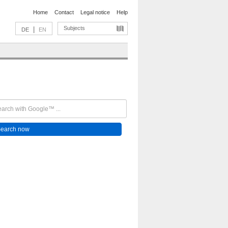
Home
Contact
Legal notice
Help
Subjects
|
DE
EN