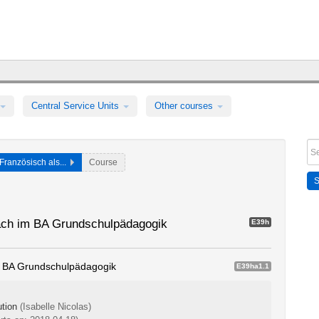
Central Service Units
Other courses
Französisch als...
Course
fach im BA Grundschulpädagogik
E39h
im BA Grundschulpädagogik
E39ha1.1
ution
(Isabelle Nicolas)