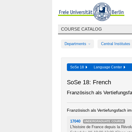
COURSE CATALOG
Departments
Central Institutes
SoSe 18
Language Center
SoSe 18: French
Französisch als Vertiefungs
Französisch als Vertiefungsfach 
17040
UNDERGRADUATE COURSE
L'histoire de France depuis la Révol