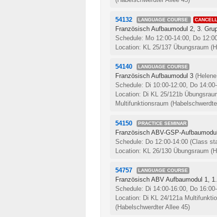
54132
LANGUAGE COURSE
CANCEL
Französisch Aufbaumodul 2, 3. Gru
Schedule: Mo 12:00-14:00, Do 12:0
Location: KL 25/137 Übungsraum (Ha
54140
LANGUAGE COURSE
Französisch Aufbaumodul 3
(Helene
Schedule: Di 10:00-12:00, Do 14:00
Location: Di KL 25/121b Übungsraum
Multifunktionsraum (Habelschwerdter
54150
PRACTICE SEMINAR
Französisch ABV-GSP-Aufbaumodul
Schedule: Do 12:00-14:00
(Class st
Location: KL 26/130 Übungsraum (Ha
54757
LANGUAGE COURSE
Französisch ABV Aufbaumodul 1, 1
Schedule: Di 14:00-16:00, Do 16:00
Location: Di KL 24/121a Multifunkt
(Habelschwerdter Allee 45)