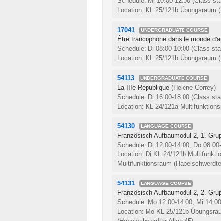
Schedule: Mi 10:00-12:00
(Class sta
Location: KL 25/121b Übungsraum (H
17041
UNDERGRADUATE COURSE
Être francophone dans le monde d'au
Schedule: Di 08:00-10:00
(Class sta
Location: KL 25/121b Übungsraum (H
54113
UNDERGRADUATE COURSE
La IIIe République
(Helene Correy)
Schedule: Di 16:00-18:00
(Class sta
Location: KL 24/121a Multifunktions
54130
LANGUAGE COURSE
Französisch Aufbaumodul 2, 1. Gru
Schedule: Di 12:00-14:00, Do 08:00
Location: Di KL 24/121b Multifunkt
Multifunktionsraum (Habelschwerdter
54131
LANGUAGE COURSE
Französisch Aufbaumodul 2, 2. Gru
Schedule: Mo 12:00-14:00, Mi 14:0
Location: Mo KL 25/121b Übungsrau
(Habelschwerdter Allee 45)