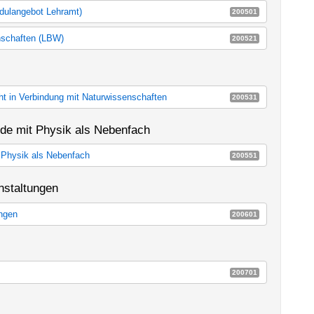
odulangebot Lehramt)
200501
0387a_m60
enschaften (LBW)
200521
senschaften (LBW)
E14l
ht in Verbindung mit Naturwissenschaften
200531
icht in Verbindung mit Naturwissenschaften
E14m
nde mit Physik als Nebenfach
t Physik als Nebenfach
200551
it Physik als Nebenfach
E14j
nstaltungen
ungen
200601
tungen
E14c
200701
E14d