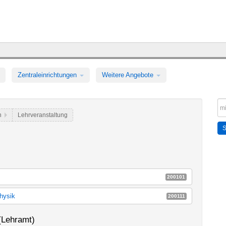
Zentraleinrichtungen
Weitere Angebote
ch
Lehrveranstaltung
200101
0182a_k150
hysik
200111
0182b_k150
sik
E14a
(Lehramt)
sik (StO 2012)
E14k