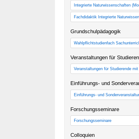
Integrierte Naturwissenschaften (M
Integrierte Naturwissenschaften
Fachdidaktik Integrierte Naturwiss
Fachdidaktik Integrierte Naturwis
Grundschulpädagogik
Wahlpflichtstudienfach Sachunterric
Wahlpflichtstudienfach Sachunterr
Veranstaltungen für Studiere
Veranstaltungen für Studierende mi
Veranstaltungen für Studierende m
Einführungs- und Sondervera
Einführungs- und Sonderveranstalt
Einführungs- und Sonderveranstal
Forschungsseminare
Forschungsseminare
Forschungsseminare
Colloquien