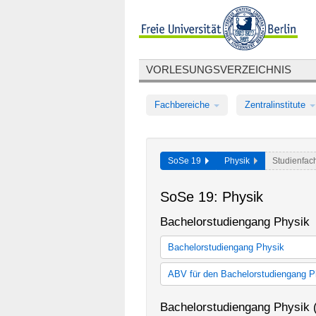
VORLESUNGSVERZEICHNIS
Fachbereiche
Zentralinstitute
SoSe 19
Physik
Studienfa
SoSe 19: Physik
Bachelorstudiengang Physik
Bachelorstudiengang Physik
Monobachelor Physik (StO 2006)
ABV für den Bachelorstudiengang P
Monobachelor Physik (StO 2012)
ABV für Bachelorstudiengang Phy
Bachelorstudiengang Physik 
ABV für Bachelorstudiengang Phy