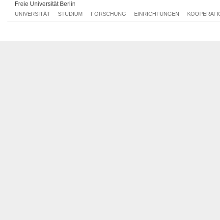
Freie Universität Berlin
Lehrangebot der Universität Potsdam
Lehrangebot der Europa-Universität Viadrina
UNIVERSITÄT
STUDIUM
FORSCHUNG
EINRICHTUNGEN
KOOPERATI
Lehrangebot der Hochschule für Musik Franz Liszt Weimar