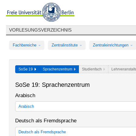
VORLESUNGSVERZEICHNIS
Fachbereiche
Zentralinstitute
Zentraleinrichtungen
SoSe 19
Sprachenzentrum
Studienfach
Lehrveranstal
SoSe 19: Sprachenzentrum
Arabisch
Arabisch
Spracherwerb Arabisch für Studierende mit den Schwerpunkten A
Deutsch als Fremdsprache
Semitistik des BA-Studiengangs "Geschichte und Kultur des Vor
Arabisch im Rahmen der Allgemeinen Berufsvorbereitung in Bac
Deutsch als Fremdsprache
Tandem - Lernen in Sprachpartnerschaften