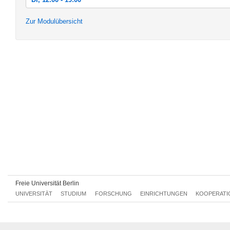
Di, 15.09.2020 12:00 - 19:00
Zur Modulübersicht
Mi, 16.09.2020 12:00 - 19:00
Do, 17.09.2020 12:00 - 19:00
Freie Universität Berlin
UNIVERSITÄT
STUDIUM
FORSCHUNG
EINRICHTUNGEN
KOOPERATI