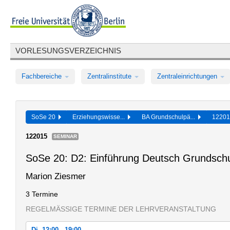
VORLESUNGSVERZEICHNIS
Fachbereiche
Zentralinstitute
Zentraleinrichtungen
SoSe 20
Erziehungswisse...
BA Grundschulpä...
1220
122015
SEMINAR
SoSe 20: D2: Einführung Deutsch Grundsch
Marion Ziesmer
3 Termine
REGELMÄSSIGE TERMINE DER LEHRVERANSTALTUNG
Di, 12:00 - 19:00