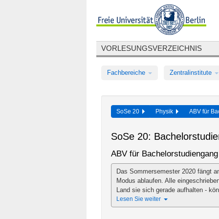
VORLESUNGSVERZEICHNIS
Fachbereiche
Zentralinstitute
SoSe 20
Physik
ABV für Ba
SoSe 20: Bachelorstudi
ABV für Bachelorstudiengang
Das Sommersemester 2020 fängt am 2
Modus ablaufen. Alle eingeschrieben
Land sie sich gerade aufhalten - kön
Lesen Sie weiter