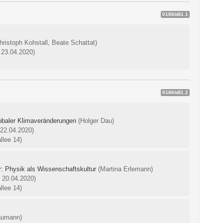
0186bB1.1
hristoph Kohstall, Beate Schattat)
 23.04.2020)
0186bB1.2
obaler Klimaveränderungen
(Holger Dau)
 22.04.2020)
llee 14)
: Physik als Wissenschaftskultur
(Martina Erlemann)
: 20.04.2020)
llee 14)
aumann)