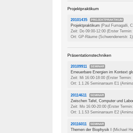
Projektpraktikum
20101435
PROJEKTPRAKTIKUM
Projektpraktikum
(Paul Fumagalli, C
Zeit: Do 09:00-12:00
(Erster Termin:
Ort: GP-Räume (Schwendenerstr. 1)
Präsentationstechniken
20109911
SEMINAR
Erneuerbare Energien im Kontext gl
Zeit: Mi 16:00-18:00
(Erster Termin:
Ort: 1.1.26 Seminarraum E1 (Arnima
20114611
SEMINAR
Zwischen Tafel, Computer und Labor
Zeit: Mo 16:00-20:00
(Erster Termin
Ort: 1.1.53 Seminarraum E2 (Arnima
20116011
SEMINAR
Themen der Biophysik I
(Michael H