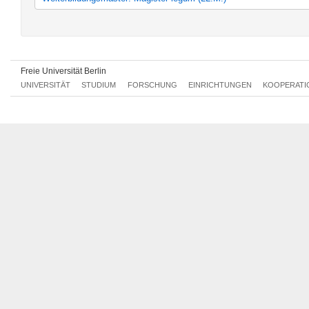
Master Wirtschaftsrecht (SPO 2015)
Europäisches und Internationales Wirtschafts-, Wettbewerbs- un
Magister legum (StO/PO 2007)
Freie Universität Berlin
UNIVERSITÄT
STUDIUM
FORSCHUNG
EINRICHTUNGEN
KOOPERATI