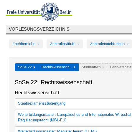
VORLESUNGSVERZEICHNIS
Fachbereiche
Zentralinstitute
Zentraleinrichtungen
SoSe 22
Rechtswissensch...
Studienfach
Lehrveransta
SoSe 22: Rechtswissenschaft
Rechtswissenschaft
Staatsexamensstudiengang
Rechtswissenschaft (SPO 2015)
Weiterbildungsmaster: Europäisches und Internationales Wirtschaf
Rechtswissenschaftliches Lehrangebot für Austauschstudierende
Regulierungsrecht (MBL-FU)
Rechtswissenschaft (StO/PO 2007)
Master Wirtschaftsrecht (STO/PO 2012)
Weiterbildungsmaster: Magister legum (LL.M.)