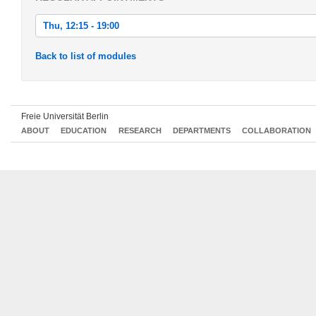
Thu, 12:15 - 19:00
Thu, 2022-06-02 12:15 - 19:00
Back to list of modules
Thu, 2022-06-09 12:15 - 19:00
Thu, 2022-06-16 12:15 - 19:00
Freie Universität Berlin
Tue, 2022-06-21 12:15 - 19:00
ABOUT
EDUCATION
RESEARCH
DEPARTMENTS
COLLABORATION