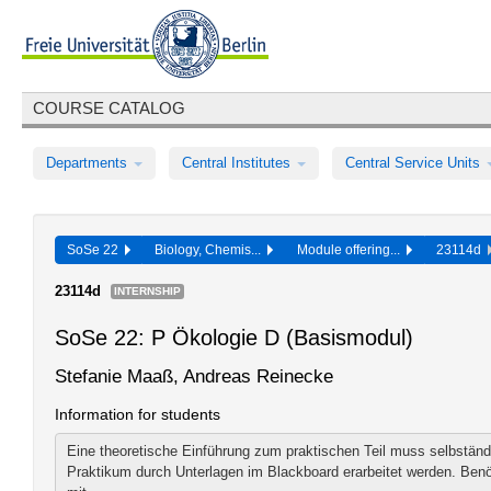
COURSE CATALOG
Departments
Central Institutes
Central Service Units
SoSe 22
Biology, Chemis...
Module offering...
23114d
23114d
INTERNSHIP
SoSe 22: P Ökologie D (Basismodul)
Stefanie Maaß, Andreas Reinecke
Information for students
Eine theoretische Einführung zum praktischen Teil muss selbstä
Praktikum durch Unterlagen im Blackboard erarbeitet werden. Benöt