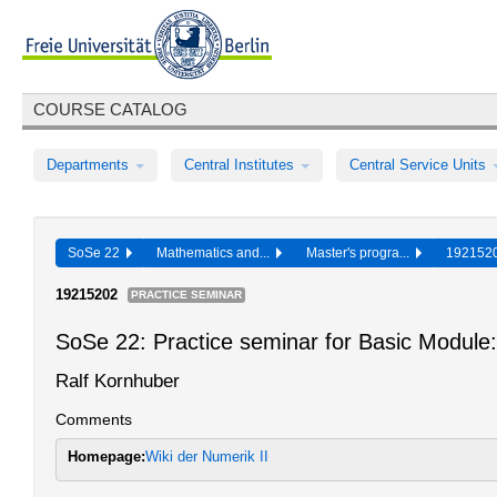
COURSE CATALOG
Departments
Central Institutes
Central Service Units
SoSe 22
Mathematics and...
Master's progra...
19215
19215202
PRACTICE SEMINAR
SoSe 22: Practice seminar for Basic Module:
Ralf Kornhuber
Comments
Homepage:
Wiki der Numerik II