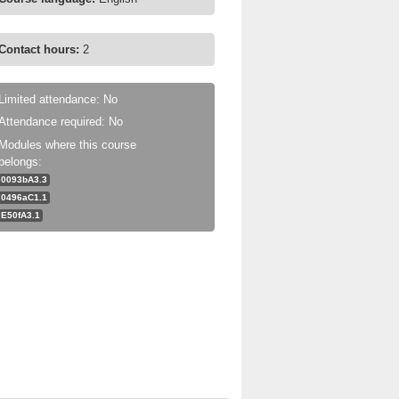
Contact hours:
2
Limited attendance: No
Attendance required: No
Modules where this course
belongs:
0093bA3.3
0496aC1.1
E50fA3.1