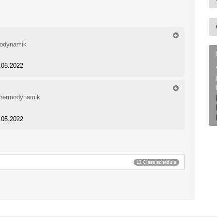
modynamik
5.05.2022
 Thermodynamik
5.05.2022
13 Class schedule