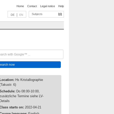
Home
Contact
Legal notice
Help
Subjects
|
DE
EN
Location:
Hs Kristallographie
(Takustr. 6)
Schedule:
Do 08:00-10:00,
zusätzliche Termine siehe LV-
Details
Class starts on:
2022-04-21
Course language:
English