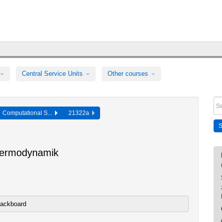
Central Service Units
Other courses
Computational S...
21322a
Thermodynamik
lackboard