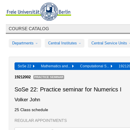
COURSE CATALOG
Departments
Central Institutes
Central Service Units
SoSe 22
Mathematics and...
Computational S...
19212
19212002
PRACTICE SEMINAR
SoSe 22: Practice seminar for Numerics I
Volker John
25 Class schedule
REGULAR APPOINTMENTS