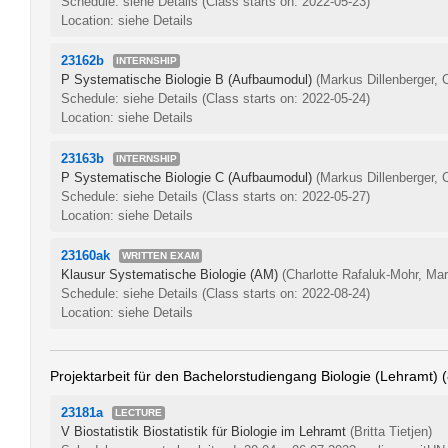
Schedule: siehe Details
(Class starts on: 2022-05-23)
Location: siehe Details
23162b
INTERNSHIP
P Systematische Biologie B (Aufbaumodul)
(Markus Dillenberger, 
Schedule: siehe Details
(Class starts on: 2022-05-24)
Location: siehe Details
23163b
INTERNSHIP
P Systematische Biologie C (Aufbaumodul)
(Markus Dillenberger, 
Schedule: siehe Details
(Class starts on: 2022-05-27)
Location: siehe Details
23160ak
WRITTEN EXAM
Klausur Systematische Biologie (AM)
(Charlotte Rafaluk-Mohr, Mar
Schedule: siehe Details
(Class starts on: 2022-08-24)
Location: siehe Details
Projektarbeit für den Bachelorstudiengang Biologie (Lehramt) 
23181a
LECTURE
V Biostatistik Biostatistik für Biologie im Lehramt
(Britta Tietjen)