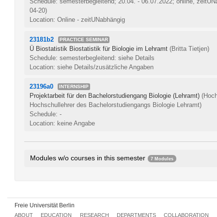
Schedule: semesterbegleitend; 20.04. - 06.07.2022; online, zeitU
04-20)
Location: Online - zeitUNabhängig
23181b2
PRACTICE SEMINAR
Ü Biostatistik Biostatistik für Biologie im Lehramt
(Britta Tietjen)
Schedule: semesterbegleitend: siehe Details
Location: siehe Details/zusätzliche Angaben
23196a0
INTERNSHIP
Projektarbeit für den Bachelorstudiengang Biologie (Lehramt)
(Hoch
Hochschullehrer des Bachelorstudiengangs Biologie Lehramt)
Schedule: -
Location: keine Angabe
Modules w/o courses in this semester
7 Modules
Zoology and Evolution
0145bA1.1
Biochemistry and Microbiology (7 CP)
0145bA2.1
Botany and Biodiversity
0145bA3.1
Freie Universität Berlin
Physiological Biology (advanced module)
0098dB3.1
ABOUT
EDUCATION
RESEARCH
DEPARTMENTS
COLLABORATION
Molecular Biology (advanced module)
0098dB4.1