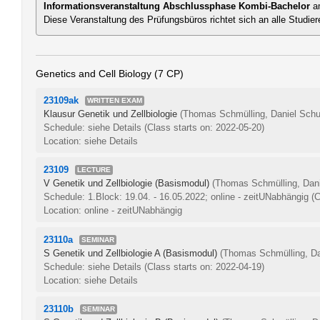
Informationsveranstaltung Abschlussphase Kombi-Bachelor
am
Diese Veranstaltung des Prüfungsbüros richtet sich an alle Studi
Genetics and Cell Biology (7 CP)
23109ak
WRITTEN EXAM
Klausur Genetik und Zellbiologie
(Thomas Schmülling, Daniel Schub
Schedule: siehe Details
(Class starts on: 2022-05-20)
Location: siehe Details
23109
LECTURE
V Genetik und Zellbiologie (Basismodul)
(Thomas Schmülling, Danie
Schedule: 1.Block: 19.04. - 16.05.2022; online - zeitUNabhängig
(C
Location: online - zeitUNabhängig
23110a
SEMINAR
S Genetik und Zellbiologie A (Basismodul)
(Thomas Schmülling, Dan
Schedule: siehe Details
(Class starts on: 2022-04-19)
Location: siehe Details
23110b
SEMINAR