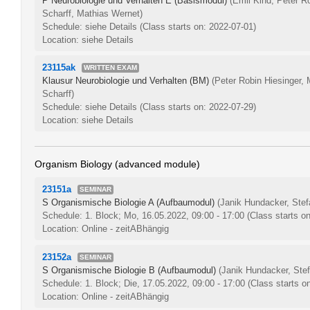
P Neurobiologie und Verhalten E (Basismodul)
(Emil Kind, Peter R
Scharff, Mathias Wernet)
Schedule: siehe Details
(Class starts on: 2022-07-01)
Location: siehe Details
23115ak
WRITTEN EXAM
Klausur Neurobiologie und Verhalten (BM)
(Peter Robin Hiesinger,
Scharff)
Schedule: siehe Details
(Class starts on: 2022-07-29)
Location: siehe Details
Organism Biology (advanced module)
23151a
SEMINAR
S Organismische Biologie A (Aufbaumodul)
(Janik Hundacker, Ste
Schedule: 1. Block; Mo, 16.05.2022, 09:00 - 17:00
(Class starts o
Location: Online - zeitABhängig
23152a
SEMINAR
S Organismische Biologie B (Aufbaumodul)
(Janik Hundacker, Ste
Schedule: 1. Block; Die, 17.05.2022, 09:00 - 17:00
(Class starts o
Location: Online - zeitABhängig