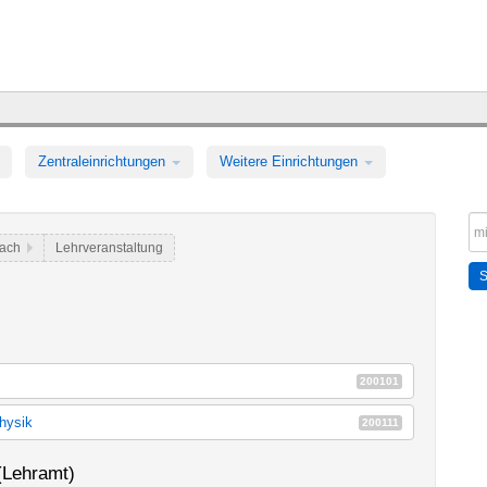
Zentraleinrichtungen
Weitere Einrichtungen
fach
Lehrveranstaltung
200101
182a_k150
hysik
200111
182b_k150
sik
E14a
(Lehramt)
sik (StO 2012)
E14k