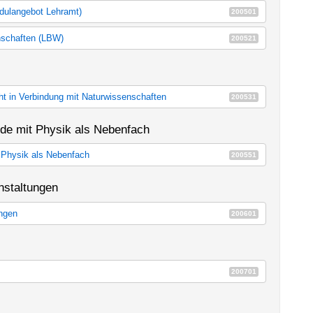
odulangebot Lehramt)
200501
387a_m60
enschaften (LBW)
200521
senschaften (LBW)
E14l
ht in Verbindung mit Naturwissenschaften
200531
icht in Verbindung mit Naturwissenschaften
E14m
nde mit Physik als Nebenfach
t Physik als Nebenfach
200551
it Physik als Nebenfach
E14j
nstaltungen
ungen
200601
tungen
E14c
200701
E14d