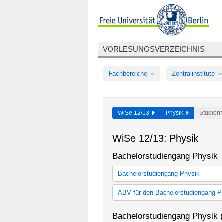
VORLESUNGSVERZEICHNIS
Fachbereiche
Zentralinstitute
WiSe 12/13
Physik
Studien
WiSe 12/13: Physik
Bachelorstudiengang Physik
Bachelorstudiengang Physik
Monobachelor Physik (StO 2006)
ABV für den Bachelorstudiengang P
Monobachelor Physik (StO 2012)
ABV für Bachelorstudiengang Phy
Bachelorstudiengang Physik 
ABV für Bachelorstudiengang Phy