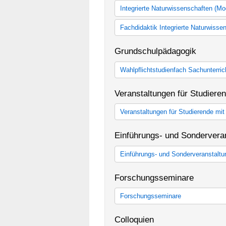
Integrierte Naturwissenschaften (M
Integrierte Naturwissenschaften
Fachdidaktik Integrierte Naturwiss
Fachdidaktik Integrierte Naturwis
Grundschulpädagogik
Wahlpflichtstudienfach Sachunterric
Wahlpflichtstudienfach Sachunterr
Veranstaltungen für Studiere
Veranstaltungen für Studierende mi
Veranstaltungen für Studierende m
Einführungs- und Sondervera
Einführungs- und Sonderveranstalt
Einführungs- und Sonderveranstal
Forschungsseminare
Forschungsseminare
Forschungsseminare
Colloquien