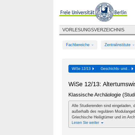
VORLESUNGSVERZEICHNIS
Fachbereiche
Zentralinstitute
WiSe 12/13
Geschichts- und...
WiSe 12/13: Altertumsw
Klassische Archäologie (Stu
Alle Studierenden sind eingeladen,
außerhalb des regulären Modulange
Griechische Heiligtümer und im Arch
Lesen Sie weiter