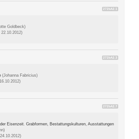
272bA2.1
otte Goldbeck)
: 22.10.2012)
272bA2.3
e
(Johanna Fabricius)
 16.10.2012)
272bA2.7
 der Eisenzeit. Grabformen, Bestattungskulturen, Ausstattungen
nn)
 24.10.2012)