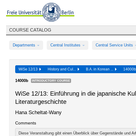
COURSE CATALOG
Departments
Central Institutes
Central Service Units
WiSe 12/13
History and Cul...
B.A. in Korean ...
14000
14000b
INTRODUCTORY COURSE
WiSe 12/13: Einführung in die japanische Kul
Literaturgeschichte
Hana Scheltat-Wany
Comments
Diese Veranstaltung gibt einen Überblick über Gegenstände und Arb