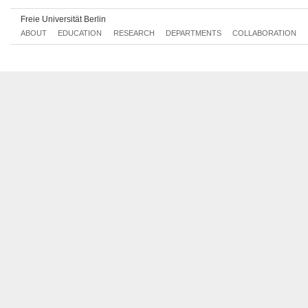
Wed, 2012-12-12 12:00 - 14:00
Freie Universität Berlin
Wed, 2012-12-19 12:00 - 14:00
ABOUT
EDUCATION
RESEARCH
DEPARTMENTS
COLLABORATION
Wed, 2013-01-09 12:00 - 14:00
Wed, 2013-01-16 12:00 - 14:00
Wed, 2013-01-23 12:00 - 14:00
Wed, 2013-01-30 12:00 - 14:00
Wed, 2013-02-06 12:00 - 14:00
Wed, 2013-02-13 12:00 - 14:00