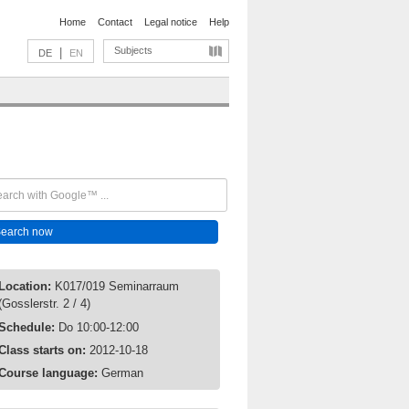
Home
Contact
Legal notice
Help
Subjects
|
DE
EN
Location:
K017/019 Seminarraum
(Gosslerstr. 2 / 4)
Schedule:
Do 10:00-12:00
Class starts on:
2012-10-18
Course language:
German