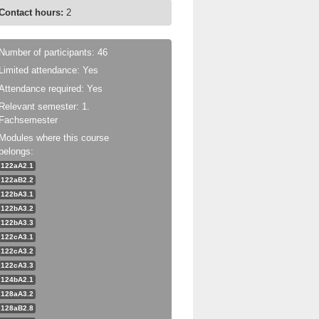
Contact hours:
2
Number of participants: 46
Limited attendance: Yes
Attendance required: Yes
Relevant semester: 1.
Fachsemester
Modules where this course
belongs:
122aA2.1
122aB2.2
122bA3.1
122bA3.2
122bA3.3
122cA3.1
122cA3.2
122cA3.3
124bA2.1
128aA3.2
128aB2.8