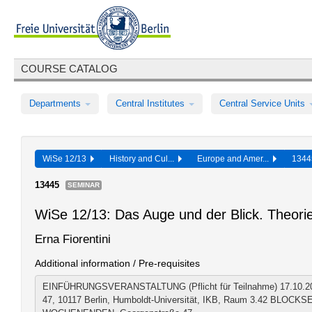
COURSE CATALOG
Departments
Central Institutes
Central Service Units
WiSe 12/13
History and Cul...
Europe and Amer...
134
13445
SEMINAR
WiSe 12/13: Das Auge und der Blick. Theor
Erna Fiorentini
Additional information / Pre-requisites
EINFÜHRUNGSVERANSTALTUNG (Pflicht für Teilnahme) 17.10.201
47, 10117 Berlin, Humboldt-Universität, IKB, Raum 3.42 BLOC