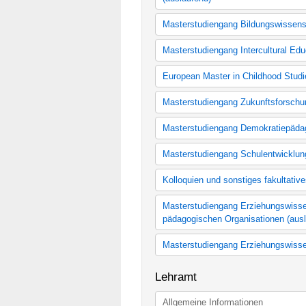
Bachelorstudiengang Erziehungswi
Masterstudiengang Bildungswissens
(auslaufend)
Master Bildungswissenschaft (371
Masterstudiengang Intercultural Edu
Master Bildungswissenschaft (37
Master Bildungswissenschaft (37
Intercultural Education
European Master in Childhood Studie
Kernfach Master Childhood Studies
Masterstudiengang Zukunftsforschu
Master Zukunftsforschung (nach F
Masterstudiengang Demokratiepäda
Master Zukunftsforschung (nach 
2013/14)
Kernfach Demokratiepädagogische
Masterstudiengang Schulentwicklung
Berufsbegleitender Master Demok
Schulentwicklung und Qualitätssi
Kolloquien und sonstiges fakultativ
Schulentwicklung und Qualitätssi
Kolloquien und sonstiges fakultat
Masterstudiengang Erziehungswisse
pädagogischen Organisationen (ausl
Erziehungswissenschaft: Forschun
Masterstudiengang Erziehungswissen
Organisationen
Erziehungswissenschaft: Bildung,
Lehramt
Allgemeine Informationen