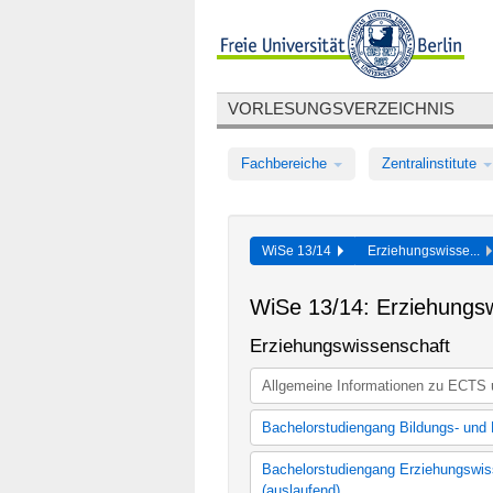
VORLESUNGSVERZEICHNIS
Fachbereiche
Zentralinstitute
WiSe 13/14
Erziehungswisse...
WiSe 13/14: Erziehungsw
Erziehungswissenschaft
Allgemeine Informationen zu ECTS 
Bachelorstudiengang Bildungs- und 
Bachelorstudiengang Bildungs- un
Bachelorstudiengang Erziehungswiss
(auslaufend)