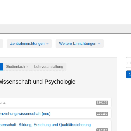
Zentraleinrichtungen
Weitere Einrichtungen
Studienfach
Lehrveranstaltung
issenschaft und Psychologie
u.a.
120105
Erziehungswissenschaft (neu)
120110
d Erziehungswissenschaft (neu)
003c_k120
enschaft: Bildung, Erziehung und Qualitätssicherung
120115