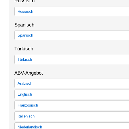
Russisch
Modulangebot Portugiesisch (Portugal/Brasilien)
Portugiesisch im Rahmen der Allgemeinen Berufsvorbereitung in
Russisch
Master Interdisziplinäre Lateinamerikastudien
Tandem - Lernen in Sprachpartnerschaften
Russisch für den Masterstudiengang Osteuropastudien
Spanisch
Russisch im Rahmen der Allgemeinen Berufsvorbereitung in Bac
Tandem - Lernen in Sprachpartnerschaften
Spanisch
Spanisch für den Bachelorstudiengang Spanische Philologie mit L
Türkisch
60-LP-Modulangebot mit Lehramtsoption, 30-LP-Modulangebot Sp
Spanisch für das 60-LP-und das 30-LP-Modulangebot Spanisch (
Türkisch
geringe Vorkenntnisse)
Spanisch im Rahmen der Allgemeinen Berufsvorbereitung in Bac
Spracherwerb Türkisch für Studierende des Schwerpunktes Isla
Spanisch in Masterstudiengängen
ABV-Angebot
Studiengangs "Geschichte und Kultur des Vorderen Orients" sow
Tandem - Lernen in Sprachpartnerschaften
Studiengangs Islamwissenschaft.
Arabisch
Tandem - Lernen in Sprachpartnerschaften
Türkisch im Rahmen der Allgemeinen Berufsvorbereitung in Bach
Arabisch (ABV) bis SoSe 2013
Englisch
Arabisch (ABV-Studienordnung ab WiSe 13/14)
Englisch (ABV) bis SoSe 2013
Französisch
Englisch (ABV-Studienordnung ab WiSe 13/14)
Französisch (ABV) bis SoSe 2013
Italienisch
Französisch (ABV-Studienordnung ab WiSe 13/14)
Italienisch (ABV) bis SoSe 2013
Niederländisch