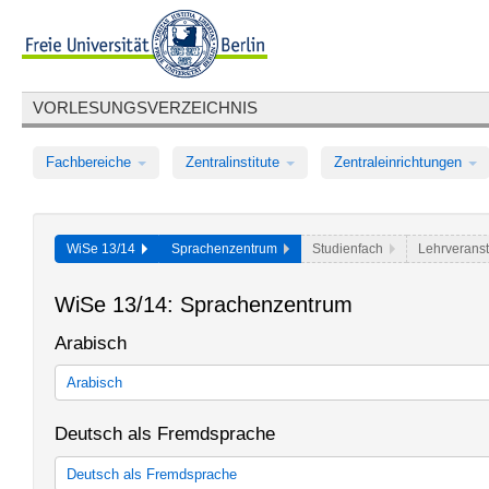
VORLESUNGSVERZEICHNIS
Fachbereiche
Zentralinstitute
Zentraleinrichtungen
WiSe 13/14
Sprachenzentrum
Studienfach
Lehrveranst
WiSe 13/14: Sprachenzentrum
Arabisch
Arabisch
Spracherwerb Arabisch für Studierende mit den Schwerpunkten A
Deutsch als Fremdsprache
Semitistik des BA-Studiengangs "Geschichte und Kultur des Vor
Arabisch im Rahmen der Allgemeinen Berufsvorbereitung in Bac
Deutsch als Fremdsprache
Tandem - Lernen in Sprachpartnerschaften