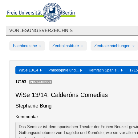
VORLESUNGSVERZEICHNIS
Fachbereiche
Zentralinstitute
Zentraleinrichtungen
WiSe 13/14
Philosophie und...
Kernfach Spanis...
171
17153
PROSEMINAR
WiSe 13/14: Calderóns Comedias
Stephanie Bung
Kommentar
Das Seminar ist dem spanischen Theater der Frühen Neuzeit gewid
Gattungsdichotomie von Tragödie und Komödie, wie sie vor allem 