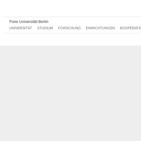
Fr, 20.12.2013 12:00 - 14:00
Fr, 10.01.2014 12:00 - 14:00
Freie Universität Berlin
Fr, 17.01.2014 12:00 - 14:00
UNIVERSITÄT
STUDIUM
FORSCHUNG
EINRICHTUNGEN
KOOPERATI
Fr, 24.01.2014 12:00 - 14:00
Fr, 31.01.2014 12:00 - 14:00
Fr, 07.02.2014 12:00 - 14:00
Fr, 14.02.2014 12:00 - 14:00
Mo, 17.02.2014 10:00 - 12:00