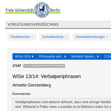
VORLESUNGSVERZEICHNIS
Fachbereiche
Zentralinstitute
Zentraleinrichtungen
WiSe 13/14
Philosophie und...
Kernfach Spanis...
171
17147
S/HS (SEMINAR/HAUPTSEMINAR)
WiSe 13/14: Verbalperiphrasen
Annette Gerstenberg
Kommentar
Verbalperiphrasen sind dadurch definiert, dass eine einzige Handl
wird. Während in Pablo viene a estudiar en la biblioteca todos los 