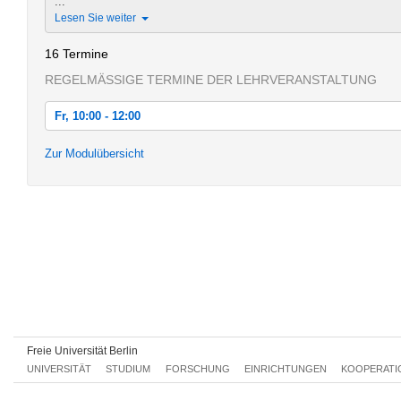
...
Lesen Sie weiter
16 Termine
REGELMÄSSIGE TERMINE DER LEHRVERANSTALTUNG
Fr, 10:00 - 12:00
Fr, 18.10.2013 10:00 - 12:00
Zur Modulübersicht
Fr, 25.10.2013 10:00 - 12:00
Fr, 01.11.2013 10:00 - 12:00
Fr, 08.11.2013 10:00 - 12:00
Fr, 15.11.2013 10:00 - 12:00
Fr, 22.11.2013 10:00 - 12:00
Fr, 29.11.2013 10:00 - 12:00
Freie Universität Berlin
Fr, 06.12.2013 10:00 - 12:00
UNIVERSITÄT
STUDIUM
FORSCHUNG
EINRICHTUNGEN
KOOPERATI
Fr, 13.12.2013 10:00 - 12:00