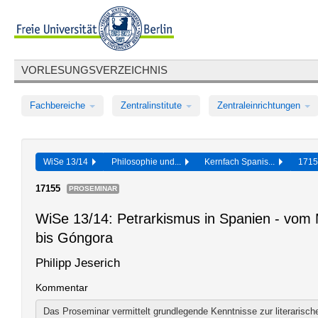
VORLESUNGSVERZEICHNIS
Fachbereiche
Zentralinstitute
Zentraleinrichtungen
WiSe 13/14
Philosophie und...
Kernfach Spanis...
171
17155
PROSEMINAR
WiSe 13/14: Petrarkismus in Spanien - vom 
bis Góngora
Philipp Jeserich
Kommentar
Das Proseminar vermittelt grundlegende Kenntnisse zur literarisc