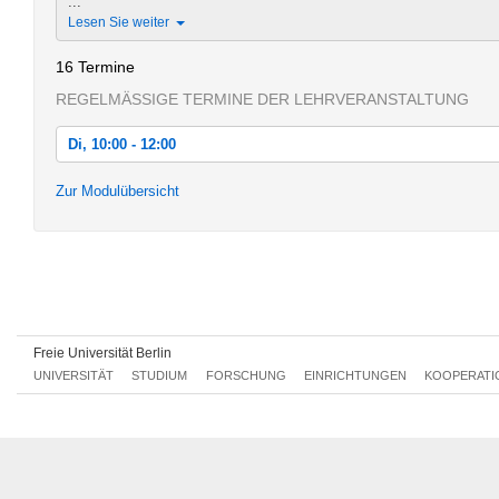
...
Lesen Sie weiter
16 Termine
REGELMÄSSIGE TERMINE DER LEHRVERANSTALTUNG
Di, 10:00 - 12:00
Di, 15.10.2013 10:00 - 12:00
Zur Modulübersicht
Di, 22.10.2013 10:00 - 12:00
Di, 29.10.2013 10:00 - 12:00
Di, 05.11.2013 10:00 - 12:00
Di, 12.11.2013 10:00 - 12:00
Freie Universität Berlin
Di, 19.11.2013 10:00 - 12:00
UNIVERSITÄT
STUDIUM
FORSCHUNG
EINRICHTUNGEN
KOOPERATI
Di, 26.11.2013 10:00 - 12:00
Di, 03.12.2013 10:00 - 12:00
Di, 10.12.2013 10:00 - 12:00