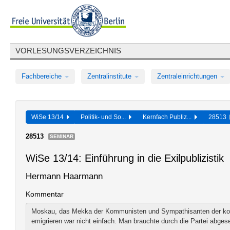
VORLESUNGSVERZEICHNIS
Fachbereiche
Zentralinstitute
Zentraleinrichtungen
WiSe 13/14
Politik- und So...
Kernfach Publiz...
28513
28513
SEMINAR
WiSe 13/14: Einführung in die Exilpublizistik
Hermann Haarmann
Kommentar
Moskau, das Mekka der Kommunisten und Sympathisanten der kom
emigrieren war nicht einfach. Man brauchte durch die Partei abges