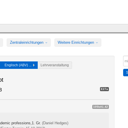
Zentraleinrichtungen
Weitere Einrichtungen
Englisch (ABV) ...
Lehrveranstaltung
ot
3
E27a
105bA1.42
ademic professions,1. Gr.
(Daniel Hedges)