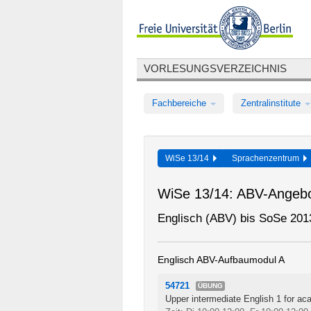
VORLESUNGSVERZEICHNIS
Fachbereiche
Zentralinstitute
WiSe 13/14
Sprachenzentrum
WiSe 13/14: ABV-Angeb
Englisch (ABV) bis SoSe 201
Englisch ABV-Aufbaumodul A
54721
ÜBUNG
Upper intermediate English 1 for ac