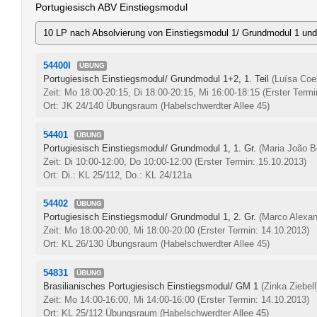
Portugiesisch ABV Einstiegsmodul
10 LP nach Absolvierung von Einstiegsmodul 1/ Grundmodul 1 un
54400I
ÜBUNG
Portugiesisch Einstiegsmodul/ Grundmodul 1+2, 1. Teil
(Luísa Coe
Zeit: Mo 18:00-20:15, Di 18:00-20:15, Mi 16:00-18:15
(Erster Termi
Ort: JK 24/140 Übungsraum (Habelschwerdter Allee 45)
54401
ÜBUNG
Portugiesisch Einstiegsmodul/ Grundmodul 1, 1. Gr.
(Maria João B
Zeit: Di 10:00-12:00, Do 10:00-12:00
(Erster Termin: 15.10.2013)
Ort: Di.: KL 25/112, Do.: KL 24/121a
54402
ÜBUNG
Portugiesisch Einstiegsmodul/ Grundmodul 1, 2. Gr.
(Marco Alexan
Zeit: Mo 18:00-20:00, Mi 18:00-20:00
(Erster Termin: 14.10.2013)
Ort: KL 26/130 Übungsraum (Habelschwerdter Allee 45)
54831
ÜBUNG
Brasilianisches Portugiesisch Einstiegsmodul/ GM 1
(Zinka Ziebell
Zeit: Mo 14:00-16:00, Mi 14:00-16:00
(Erster Termin: 14.10.2013)
Ort: KL 25/112 Übungsraum (Habelschwerdter Allee 45)