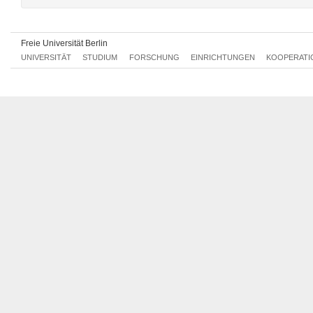
Doppelstudiengang Deutsch-Französische Literatur- und Kulturs
Freie Universität Berlin
UNIVERSITÄT
STUDIUM
FORSCHUNG
EINRICHTUNGEN
KOOPERATI