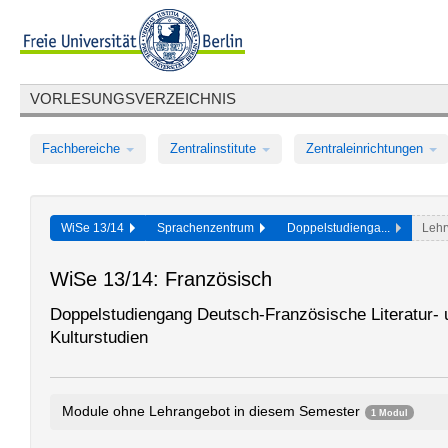
VORLESUNGSVERZEICHNIS
Fachbereiche
Zentralinstitute
Zentraleinrichtungen
WiSe 13/14
Sprachenzentrum
Doppelstudienga...
Lehr
WiSe 13/14: Französisch
Doppelstudiengang Deutsch-Französische Literatur- 
Kulturstudien
Module ohne Lehrangebot in diesem Semester
1 Modul