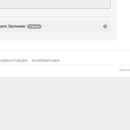
esem Semester
1 Modul
haften
E45fA1.1
EINRICHTUNGEN
KOOPERATIONEN
Startsei