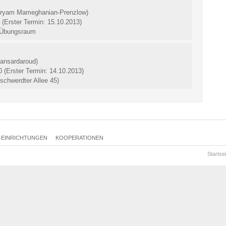
ryam Mameghanian-Prenzlow)
0
(Erster Termin: 15.10.2013)
4 Übungsraum
ansardaroud)
00
(Erster Termin: 14.10.2013)
chwerdter Allee 45)
EINRICHTUNGEN
KOOPERATIONEN
Startsei