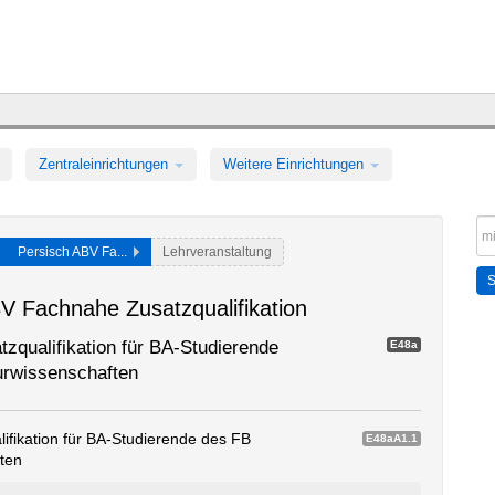
Zentraleinrichtungen
Weitere Einrichtungen
Persisch ABV Fa...
Lehrveranstaltung
V Fachnahe Zusatzqualifikation
qualifikation für BA-Studierende
E48a
urwissenschaften
fikation für BA-Studierende des FB
E48aA1.1
ten